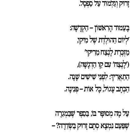
זָרוּק וְגַלְמוּד עַל סַפְסָל.
בָּעַמוּד הָרִאשׁוֹן – הַקְדָשָׁה:
'לְיוֹם הַהוּלֶדֶת שֶׁל מִיקִי,
מַזְכֶּרֶת לָנֶצַח מֵרִיקִי'
('לָנֶצַח' עִם קַו הַדְגָשָׁה),
הַתַאֲרִיךְ: לִפְנֵי שִׁישִׁים שָׁנָה.
הַכְּתָב עָגוֹל, כָּל אוֹת – פְּנִינָה.
עַל מָה מְסוּפָּר בּוֹ, בַּסֵפֶר שֶׁבַּמְגֵרָה
שֶׁפַּעַם נִמְצָא סְתָם זָרוּק בַּשְׂדֵרָה? –