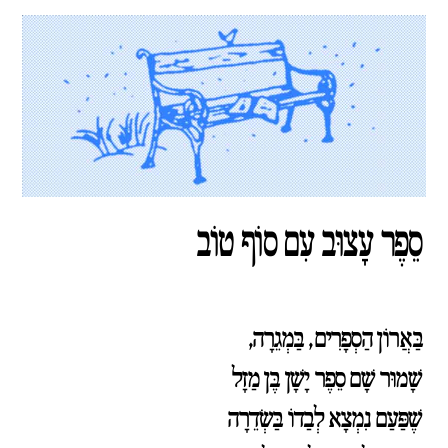
סֵפֶר עָצוּב עִם סוֹף טוֹב
בַּאֲרוֹן הַסְפָרִים, בַּמְגֵרָה,
שָׁמוּר שָׁם סֵפֶר יָשָׁן בֶּן מַזָל
שֶׁפַּעַם נִמְצָא לְבַדוֹ בַּשְׂדֵרָה